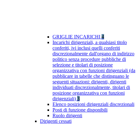
GRIGLIE INCARICHI
4
Incarichi dirigenziali, a qualsiasi titolo
conferiti, ivi inclusi quelli conferiti
discrezionalmente dall'organo di indirizzo
politico senza procedure pubbliche di
selezione e titolari di posizione
organizzativa con funzioni dirigenziali (da
pubblicare in tabelle che distinguano le
seguenti situazioni: dirigenti, dirigenti
individuati discrezionalmente, titolari di
posizione organizzativa con funzioni
dirigenziali)
3
Elenco posizioni dirigenziali discrezionali
Posti di funzione disponibili
Ruolo dirigenti
Dirigenti cessati