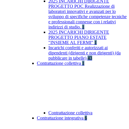
2025 INCARICHI DIRIGENTE
PROGETTO POC Realizzazione di
laboratori innovativi e avanzati per lo
sviluppo di specifiche competenze tecniche
e professionali connesse con i relativi
indirizzi di studio.
1
2025 INCARICHI DIRIGENTE
PROGETTO PIANO ESTATE
"INSIEME AL FERMI"
1
Incarichi conferiti e autorizzati ai
dipendenti (dirigenti e non dirigenti) (da
pubblicare in tabelle)
43
Contrattazione collettiva
1
Contrattazione collettiva
Contrattazione integrativa
6