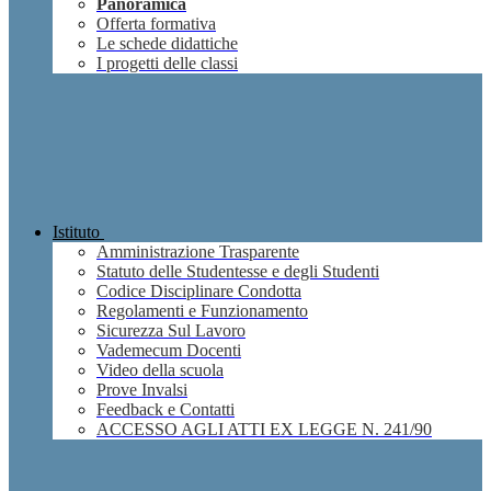
Panoramica
Offerta formativa
Le schede didattiche
I progetti delle classi
Istituto
Amministrazione Trasparente
Statuto delle Studentesse e degli Studenti
Codice Disciplinare Condotta
Regolamenti e Funzionamento
Sicurezza Sul Lavoro
Vademecum Docenti
Video della scuola
Prove Invalsi
Feedback e Contatti
ACCESSO AGLI ATTI EX LEGGE N. 241/90