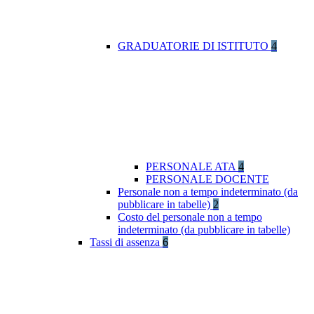
GRADUATORIE DI ISTITUTO
4
PERSONALE ATA
4
PERSONALE DOCENTE
Personale non a tempo indeterminato (da
pubblicare in tabelle)
2
Costo del personale non a tempo
indeterminato (da pubblicare in tabelle)
Tassi di assenza
6