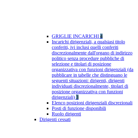
GRIGLIE INCARICHI
4
Incarichi dirigenziali, a qualsiasi titolo
conferiti, ivi inclusi quelli conferiti
discrezionalmente dall'organo di indirizzo
politico senza procedure pubbliche di
selezione e titolari di posizione
organizzativa con funzioni dirigenziali (da
pubblicare in tabelle che distinguano le
seguenti situazioni: dirigenti, dirigenti
individuati discrezionalmente, titolari di
posizione organizzativa con funzioni
dirigenziali)
3
Elenco posizioni dirigenziali discrezionali
Posti di funzione disponibili
Ruolo dirigenti
Dirigenti cessati