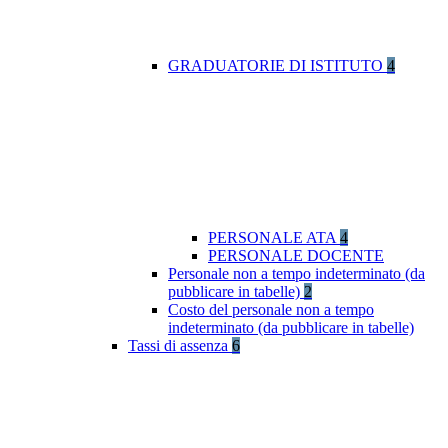
GRADUATORIE DI ISTITUTO
4
PERSONALE ATA
4
PERSONALE DOCENTE
Personale non a tempo indeterminato (da
pubblicare in tabelle)
2
Costo del personale non a tempo
indeterminato (da pubblicare in tabelle)
Tassi di assenza
6