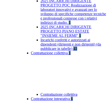
2025 INCARICHI DIRIGENTE
PROGETTO POC Realizzazione di
laboratori innovativi e avanzati per lo
sviluppo di specifiche competenze tecniche
e professionali connesse con i relativi
indirizzi di studio.
1
2025 INCARICHI DIRIGENTE
PROGETTO PIANO ESTATE
"INSIEME AL FERMI"
1
Incarichi conferiti e autorizzati ai
dipendenti (dirigenti e non dirigenti) (da
pubblicare in tabelle)
43
Contrattazione collettiva
1
Contrattazione collettiva
Contrattazione integrativa
6