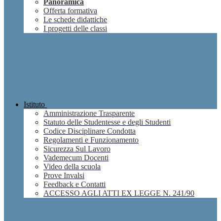
Panoramica
Offerta formativa
Le schede didattiche
I progetti delle classi
Istituto
Amministrazione Trasparente
Statuto delle Studentesse e degli Studenti
Codice Disciplinare Condotta
Regolamenti e Funzionamento
Sicurezza Sul Lavoro
Vademecum Docenti
Video della scuola
Prove Invalsi
Feedback e Contatti
ACCESSO AGLI ATTI EX LEGGE N. 241/90