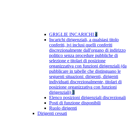
GRIGLIE INCARICHI
4
Incarichi dirigenziali, a qualsiasi titolo
conferiti, ivi inclusi quelli conferiti
discrezionalmente dall'organo di indirizzo
politico senza procedure pubbliche di
selezione e titolari di posizione
organizzativa con funzioni dirigenziali (da
pubblicare in tabelle che distinguano le
seguenti situazioni: dirigenti, dirigenti
individuati discrezionalmente, titolari di
posizione organizzativa con funzioni
dirigenziali)
3
Elenco posizioni dirigenziali discrezionali
Posti di funzione disponibili
Ruolo dirigenti
Dirigenti cessati