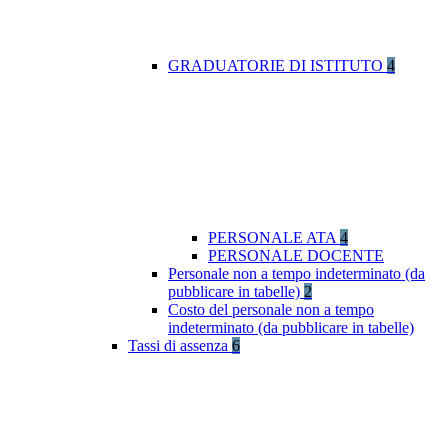
GRADUATORIE DI ISTITUTO
4
PERSONALE ATA
4
PERSONALE DOCENTE
Personale non a tempo indeterminato (da
pubblicare in tabelle)
2
Costo del personale non a tempo
indeterminato (da pubblicare in tabelle)
Tassi di assenza
6