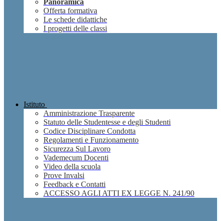
Panoramica
Offerta formativa
Le schede didattiche
I progetti delle classi
Istituto
Amministrazione Trasparente
Statuto delle Studentesse e degli Studenti
Codice Disciplinare Condotta
Regolamenti e Funzionamento
Sicurezza Sul Lavoro
Vademecum Docenti
Video della scuola
Prove Invalsi
Feedback e Contatti
ACCESSO AGLI ATTI EX LEGGE N. 241/90