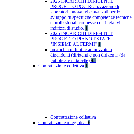
2025 INCARICHI DIRIGENTE
PROGETTO POC Realizzazione di
laboratori innovativi e avanzati per lo
sviluppo di specifiche competenze tecniche
e professionali connesse con i relativi
indirizzi di studio.
1
2025 INCARICHI DIRIGENTE
PROGETTO PIANO ESTATE
"INSIEME AL FERMI"
1
Incarichi conferiti e autorizzati ai
dipendenti (dirigenti e non dirigenti) (da
pubblicare in tabelle)
43
Contrattazione collettiva
1
Contrattazione collettiva
Contrattazione integrativa
6