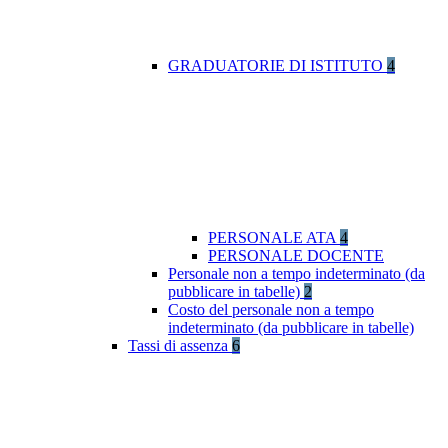
GRADUATORIE DI ISTITUTO
4
PERSONALE ATA
4
PERSONALE DOCENTE
Personale non a tempo indeterminato (da
pubblicare in tabelle)
2
Costo del personale non a tempo
indeterminato (da pubblicare in tabelle)
Tassi di assenza
6