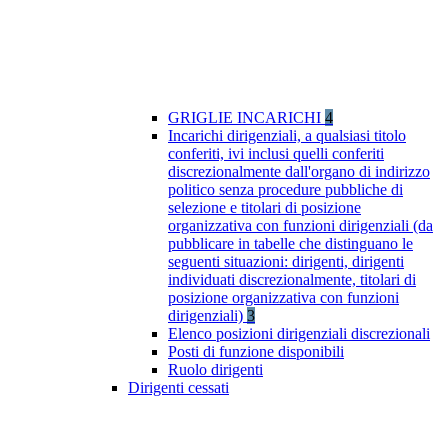
GRIGLIE INCARICHI
4
Incarichi dirigenziali, a qualsiasi titolo
conferiti, ivi inclusi quelli conferiti
discrezionalmente dall'organo di indirizzo
politico senza procedure pubbliche di
selezione e titolari di posizione
organizzativa con funzioni dirigenziali (da
pubblicare in tabelle che distinguano le
seguenti situazioni: dirigenti, dirigenti
individuati discrezionalmente, titolari di
posizione organizzativa con funzioni
dirigenziali)
3
Elenco posizioni dirigenziali discrezionali
Posti di funzione disponibili
Ruolo dirigenti
Dirigenti cessati