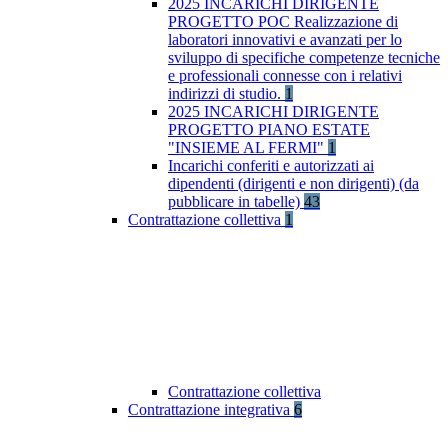
2025 INCARICHI DIRIGENTE
PROGETTO POC Realizzazione di
laboratori innovativi e avanzati per lo
sviluppo di specifiche competenze tecniche
e professionali connesse con i relativi
indirizzi di studio.
1
2025 INCARICHI DIRIGENTE
PROGETTO PIANO ESTATE
"INSIEME AL FERMI"
1
Incarichi conferiti e autorizzati ai
dipendenti (dirigenti e non dirigenti) (da
pubblicare in tabelle)
43
Contrattazione collettiva
1
Contrattazione collettiva
Contrattazione integrativa
6