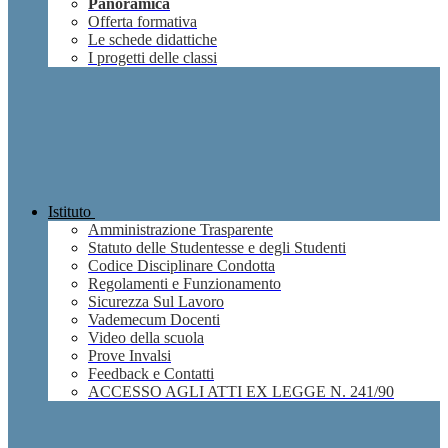
Panoramica
Offerta formativa
Le schede didattiche
I progetti delle classi
Istituto
Amministrazione Trasparente
Statuto delle Studentesse e degli Studenti
Codice Disciplinare Condotta
Regolamenti e Funzionamento
Sicurezza Sul Lavoro
Vademecum Docenti
Video della scuola
Prove Invalsi
Feedback e Contatti
ACCESSO AGLI ATTI EX LEGGE N. 241/90