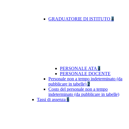
GRADUATORIE DI ISTITUTO
4
PERSONALE ATA
4
PERSONALE DOCENTE
Personale non a tempo indeterminato (da
pubblicare in tabelle)
2
Costo del personale non a tempo
indeterminato (da pubblicare in tabelle)
Tassi di assenza
6