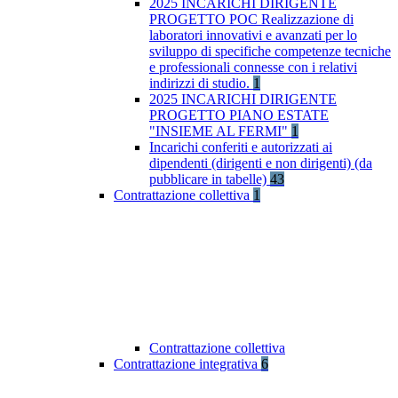
2025 INCARICHI DIRIGENTE
PROGETTO POC Realizzazione di
laboratori innovativi e avanzati per lo
sviluppo di specifiche competenze tecniche
e professionali connesse con i relativi
indirizzi di studio.
1
2025 INCARICHI DIRIGENTE
PROGETTO PIANO ESTATE
"INSIEME AL FERMI"
1
Incarichi conferiti e autorizzati ai
dipendenti (dirigenti e non dirigenti) (da
pubblicare in tabelle)
43
Contrattazione collettiva
1
Contrattazione collettiva
Contrattazione integrativa
6