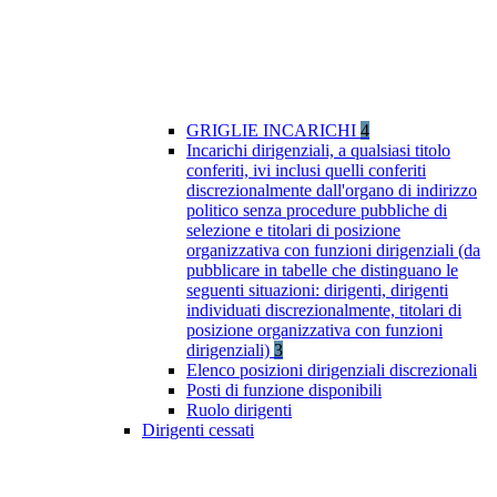
GRIGLIE INCARICHI
4
Incarichi dirigenziali, a qualsiasi titolo
conferiti, ivi inclusi quelli conferiti
discrezionalmente dall'organo di indirizzo
politico senza procedure pubbliche di
selezione e titolari di posizione
organizzativa con funzioni dirigenziali (da
pubblicare in tabelle che distinguano le
seguenti situazioni: dirigenti, dirigenti
individuati discrezionalmente, titolari di
posizione organizzativa con funzioni
dirigenziali)
3
Elenco posizioni dirigenziali discrezionali
Posti di funzione disponibili
Ruolo dirigenti
Dirigenti cessati