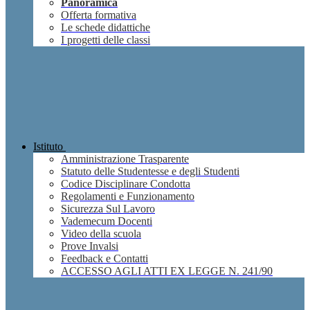
Panoramica
Offerta formativa
Le schede didattiche
I progetti delle classi
Istituto
Amministrazione Trasparente
Statuto delle Studentesse e degli Studenti
Codice Disciplinare Condotta
Regolamenti e Funzionamento
Sicurezza Sul Lavoro
Vademecum Docenti
Video della scuola
Prove Invalsi
Feedback e Contatti
ACCESSO AGLI ATTI EX LEGGE N. 241/90