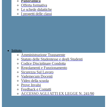
Panoramica
Offerta formativa
Le schede didattiche
I progetti delle classi
Istituto
Amministrazione Trasparente
Statuto delle Studentesse e degli Studenti
Codice Disciplinare Condotta
Regolamenti e Funzionamento
Sicurezza Sul Lavoro
Vademecum Docenti
Video della scuola
Prove Invalsi
Feedback e Contatti
ACCESSO AGLI ATTI EX LEGGE N. 241/90