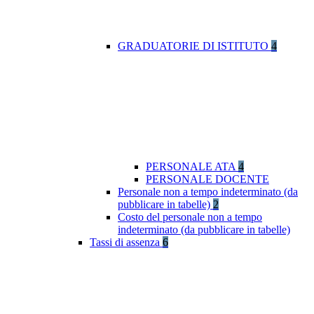
GRADUATORIE DI ISTITUTO
4
PERSONALE ATA
4
PERSONALE DOCENTE
Personale non a tempo indeterminato (da
pubblicare in tabelle)
2
Costo del personale non a tempo
indeterminato (da pubblicare in tabelle)
Tassi di assenza
6