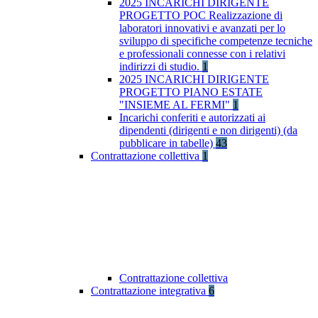
2025 INCARICHI DIRIGENTE
PROGETTO POC Realizzazione di
laboratori innovativi e avanzati per lo
sviluppo di specifiche competenze tecniche
e professionali connesse con i relativi
indirizzi di studio.
1
2025 INCARICHI DIRIGENTE
PROGETTO PIANO ESTATE
"INSIEME AL FERMI"
1
Incarichi conferiti e autorizzati ai
dipendenti (dirigenti e non dirigenti) (da
pubblicare in tabelle)
43
Contrattazione collettiva
1
Contrattazione collettiva
Contrattazione integrativa
6