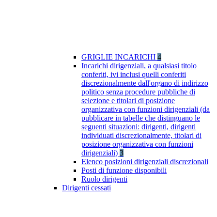
GRIGLIE INCARICHI
4
Incarichi dirigenziali, a qualsiasi titolo
conferiti, ivi inclusi quelli conferiti
discrezionalmente dall'organo di indirizzo
politico senza procedure pubbliche di
selezione e titolari di posizione
organizzativa con funzioni dirigenziali (da
pubblicare in tabelle che distinguano le
seguenti situazioni: dirigenti, dirigenti
individuati discrezionalmente, titolari di
posizione organizzativa con funzioni
dirigenziali)
3
Elenco posizioni dirigenziali discrezionali
Posti di funzione disponibili
Ruolo dirigenti
Dirigenti cessati