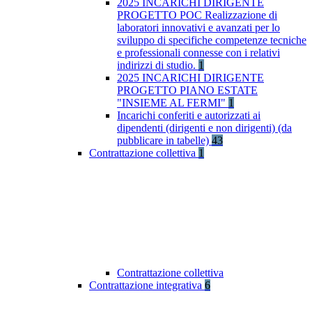
2025 INCARICHI DIRIGENTE
PROGETTO POC Realizzazione di
laboratori innovativi e avanzati per lo
sviluppo di specifiche competenze tecniche
e professionali connesse con i relativi
indirizzi di studio.
1
2025 INCARICHI DIRIGENTE
PROGETTO PIANO ESTATE
"INSIEME AL FERMI"
1
Incarichi conferiti e autorizzati ai
dipendenti (dirigenti e non dirigenti) (da
pubblicare in tabelle)
43
Contrattazione collettiva
1
Contrattazione collettiva
Contrattazione integrativa
6