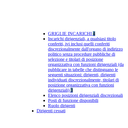
GRIGLIE INCARICHI
4
Incarichi dirigenziali, a qualsiasi titolo
conferiti, ivi inclusi quelli conferiti
discrezionalmente dall'organo di indirizzo
politico senza procedure pubbliche di
selezione e titolari di posizione
organizzativa con funzioni dirigenziali (da
pubblicare in tabelle che distinguano le
seguenti situazioni: dirigenti, dirigenti
individuati discrezionalmente, titolari di
posizione organizzativa con funzioni
dirigenziali)
3
Elenco posizioni dirigenziali discrezionali
Posti di funzione disponibili
Ruolo dirigenti
Dirigenti cessati