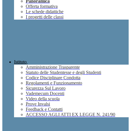
Panoramica
Offerta formativa
Le schede didattiche
I progetti delle classi
Istituto
Amministrazione Trasparente
Statuto delle Studentesse e degli Studenti
Codice Disciplinare Condotta
Regolamenti e Funzionamento
Sicurezza Sul Lavoro
Vademecum Docenti
Video della scuola
Prove Invalsi
Feedback e Contatti
ACCESSO AGLI ATTI EX LEGGE N. 241/90