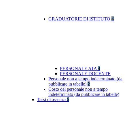
GRADUATORIE DI ISTITUTO
4
PERSONALE ATA
4
PERSONALE DOCENTE
Personale non a tempo indeterminato (da
pubblicare in tabelle)
2
Costo del personale non a tempo
indeterminato (da pubblicare in tabelle)
Tassi di assenza
6