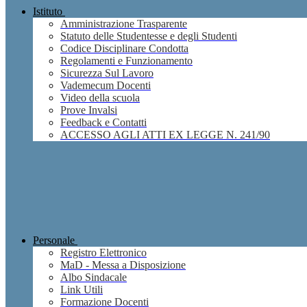
Istituto
Amministrazione Trasparente
Statuto delle Studentesse e degli Studenti
Codice Disciplinare Condotta
Regolamenti e Funzionamento
Sicurezza Sul Lavoro
Vademecum Docenti
Video della scuola
Prove Invalsi
Feedback e Contatti
ACCESSO AGLI ATTI EX LEGGE N. 241/90
Personale
Registro Elettronico
MaD - Messa a Disposizione
Albo Sindacale
Link Utili
Formazione Docenti