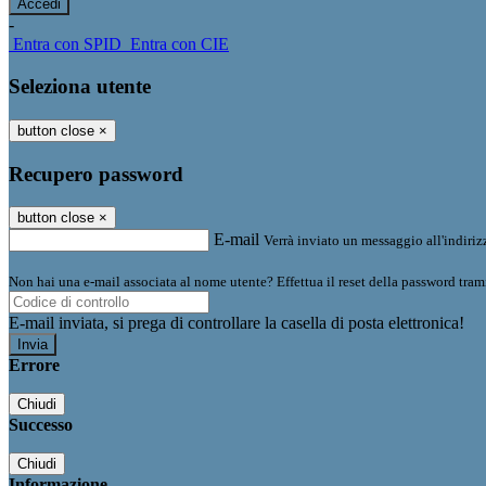
-
Entra con SPID
Entra con CIE
Seleziona utente
button close
×
Recupero password
button close
×
E-mail
Verrà inviato un messaggio all'indirizz
Non hai una e-mail associata al nome utente? Effettua il reset della password tram
E-mail inviata, si prega di controllare la casella di posta elettronica!
Errore
Chiudi
Successo
Chiudi
Informazione