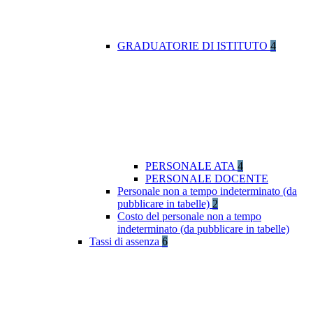
GRADUATORIE DI ISTITUTO
4
PERSONALE ATA
4
PERSONALE DOCENTE
Personale non a tempo indeterminato (da
pubblicare in tabelle)
2
Costo del personale non a tempo
indeterminato (da pubblicare in tabelle)
Tassi di assenza
6