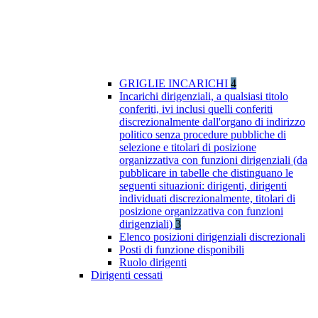
GRIGLIE INCARICHI
4
Incarichi dirigenziali, a qualsiasi titolo
conferiti, ivi inclusi quelli conferiti
discrezionalmente dall'organo di indirizzo
politico senza procedure pubbliche di
selezione e titolari di posizione
organizzativa con funzioni dirigenziali (da
pubblicare in tabelle che distinguano le
seguenti situazioni: dirigenti, dirigenti
individuati discrezionalmente, titolari di
posizione organizzativa con funzioni
dirigenziali)
3
Elenco posizioni dirigenziali discrezionali
Posti di funzione disponibili
Ruolo dirigenti
Dirigenti cessati