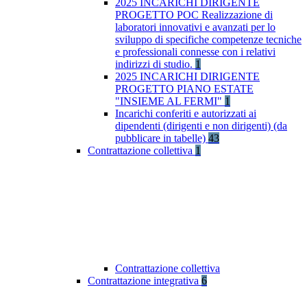
2025 INCARICHI DIRIGENTE
PROGETTO POC Realizzazione di
laboratori innovativi e avanzati per lo
sviluppo di specifiche competenze tecniche
e professionali connesse con i relativi
indirizzi di studio.
1
2025 INCARICHI DIRIGENTE
PROGETTO PIANO ESTATE
"INSIEME AL FERMI"
1
Incarichi conferiti e autorizzati ai
dipendenti (dirigenti e non dirigenti) (da
pubblicare in tabelle)
43
Contrattazione collettiva
1
Contrattazione collettiva
Contrattazione integrativa
6