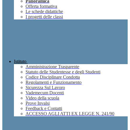
Panoramica
Offerta formativa
Le schede didattiche
I progetti delle classi
Istituto
Amministrazione Trasparente
Statuto delle Studentesse e degli Studenti
Codice Disciplinare Condotta
Regolamenti e Funzionamento
Sicurezza Sul Lavoro
Vademecum Docenti
Video della scuola
Prove Invalsi
Feedback e Contatti
ACCESSO AGLI ATTI EX LEGGE N. 241/90