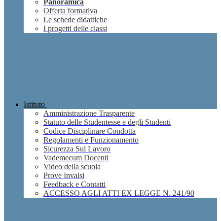
Panoramica
Offerta formativa
Le schede didattiche
I progetti delle classi
Istituto
Amministrazione Trasparente
Statuto delle Studentesse e degli Studenti
Codice Disciplinare Condotta
Regolamenti e Funzionamento
Sicurezza Sul Lavoro
Vademecum Docenti
Video della scuola
Prove Invalsi
Feedback e Contatti
ACCESSO AGLI ATTI EX LEGGE N. 241/90