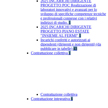
2025 INCARICHI DIRIGENTE
PROGETTO POC Realizzazione di
laboratori innovativi e avanzati per lo
sviluppo di specifiche competenze tecniche
e professionali connesse con i relativi
indirizzi di studio.
1
2025 INCARICHI DIRIGENTE
PROGETTO PIANO ESTATE
"INSIEME AL FERMI"
1
Incarichi conferiti e autorizzati ai
dipendenti (dirigenti e non dirigenti) (da
pubblicare in tabelle)
43
Contrattazione collettiva
1
Contrattazione collettiva
Contrattazione integrativa
6