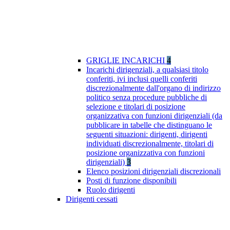
GRIGLIE INCARICHI
4
Incarichi dirigenziali, a qualsiasi titolo
conferiti, ivi inclusi quelli conferiti
discrezionalmente dall'organo di indirizzo
politico senza procedure pubbliche di
selezione e titolari di posizione
organizzativa con funzioni dirigenziali (da
pubblicare in tabelle che distinguano le
seguenti situazioni: dirigenti, dirigenti
individuati discrezionalmente, titolari di
posizione organizzativa con funzioni
dirigenziali)
3
Elenco posizioni dirigenziali discrezionali
Posti di funzione disponibili
Ruolo dirigenti
Dirigenti cessati