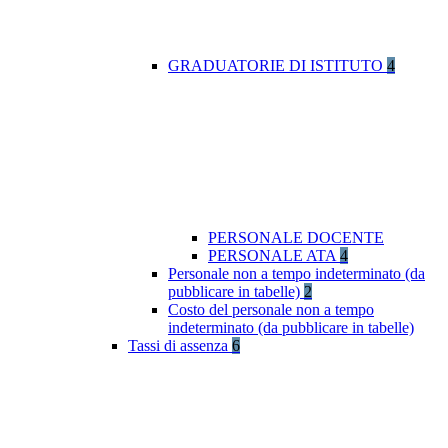
GRADUATORIE DI ISTITUTO
4
PERSONALE DOCENTE
PERSONALE ATA
4
Personale non a tempo indeterminato (da
pubblicare in tabelle)
2
Costo del personale non a tempo
indeterminato (da pubblicare in tabelle)
Tassi di assenza
6