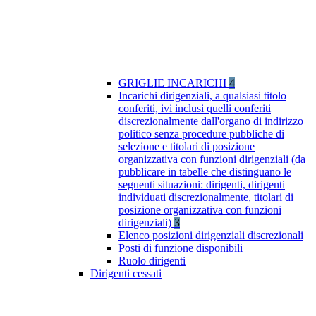
GRIGLIE INCARICHI
4
Incarichi dirigenziali, a qualsiasi titolo
conferiti, ivi inclusi quelli conferiti
discrezionalmente dall'organo di indirizzo
politico senza procedure pubbliche di
selezione e titolari di posizione
organizzativa con funzioni dirigenziali (da
pubblicare in tabelle che distinguano le
seguenti situazioni: dirigenti, dirigenti
individuati discrezionalmente, titolari di
posizione organizzativa con funzioni
dirigenziali)
3
Elenco posizioni dirigenziali discrezionali
Posti di funzione disponibili
Ruolo dirigenti
Dirigenti cessati