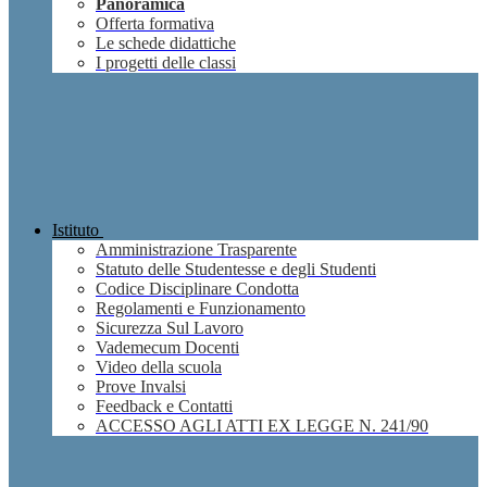
Panoramica
Offerta formativa
Le schede didattiche
I progetti delle classi
Istituto
Amministrazione Trasparente
Statuto delle Studentesse e degli Studenti
Codice Disciplinare Condotta
Regolamenti e Funzionamento
Sicurezza Sul Lavoro
Vademecum Docenti
Video della scuola
Prove Invalsi
Feedback e Contatti
ACCESSO AGLI ATTI EX LEGGE N. 241/90