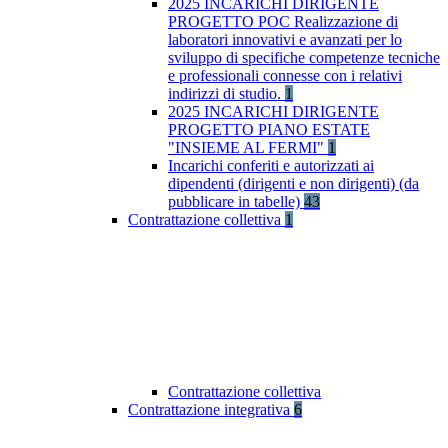
2025 INCARICHI DIRIGENTE
PROGETTO POC Realizzazione di
laboratori innovativi e avanzati per lo
sviluppo di specifiche competenze tecniche
e professionali connesse con i relativi
indirizzi di studio.
1
2025 INCARICHI DIRIGENTE
PROGETTO PIANO ESTATE
"INSIEME AL FERMI"
1
Incarichi conferiti e autorizzati ai
dipendenti (dirigenti e non dirigenti) (da
pubblicare in tabelle)
43
Contrattazione collettiva
1
Contrattazione collettiva
Contrattazione integrativa
6