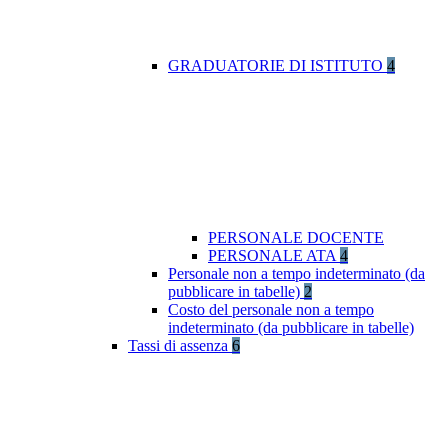
GRADUATORIE DI ISTITUTO
4
PERSONALE DOCENTE
PERSONALE ATA
4
Personale non a tempo indeterminato (da
pubblicare in tabelle)
2
Costo del personale non a tempo
indeterminato (da pubblicare in tabelle)
Tassi di assenza
6