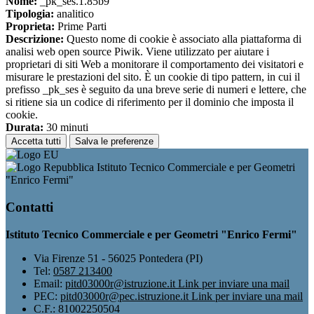
Nome:
_pk_ses.1.85b9
Tipologia:
analitico
Proprieta:
Prime Parti
Descrizione:
Questo nome di cookie è associato alla piattaforma di
analisi web open source Piwik. Viene utilizzato per aiutare i
proprietari di siti Web a monitorare il comportamento dei visitatori e
misurare le prestazioni del sito. È un cookie di tipo pattern, in cui il
prefisso _pk_ses è seguito da una breve serie di numeri e lettere, che
si ritiene sia un codice di riferimento per il dominio che imposta il
cookie.
Durata:
30 minuti
Accetta tutti
Salva le preferenze
Istituto Tecnico Commerciale e per Geometri
"Enrico Fermi"
Contatti
Istituto Tecnico Commerciale e per Geometri "Enrico Fermi"
Via Firenze 51 - 56025 Pontedera (PI)
Tel:
0587 213400
Email:
pitd03000r@istruzione.it
Link per inviare una mail
PEC:
pitd03000r@pec.istruzione.it
Link per inviare una mail
C.F.: 81002250504