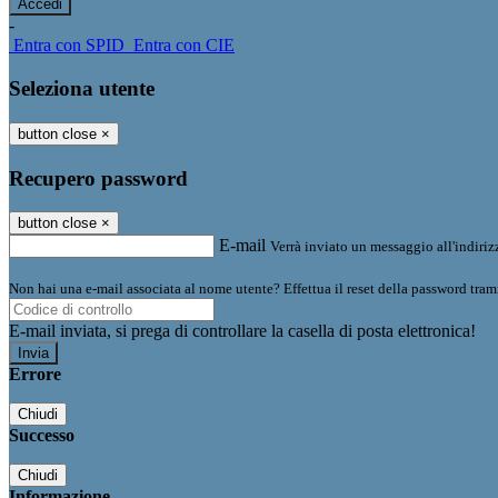
-
Entra con SPID
Entra con CIE
Seleziona utente
button close
×
Recupero password
button close
×
E-mail
Verrà inviato un messaggio all'indirizz
Non hai una e-mail associata al nome utente? Effettua il reset della password tram
E-mail inviata, si prega di controllare la casella di posta elettronica!
Errore
Chiudi
Successo
Chiudi
Informazione