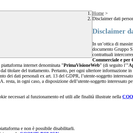
Home
>
Disclaimer dati perso
Disclaimer da
In un’ottica di massim
documento Gruppo Spag
contrattuali intercor
Commerciale e per 
te piattaforma internet denominata "
PrimaVisioneWeb
" (di seguito l’"
Ap
l titolare del trattamento. Pertanto, per ogni ulteriore informazione in 
ento dei dati personali ex art. 13 del GDPR, l’utente-soggetto interessato 
A. resta, in ogni caso, a disposizione dell’utente-soggetto interessato pe
kie necessari al funzionamento ed utili alle finalità illustrate nella
COO
attaforma e non è possibile disabilitarli.