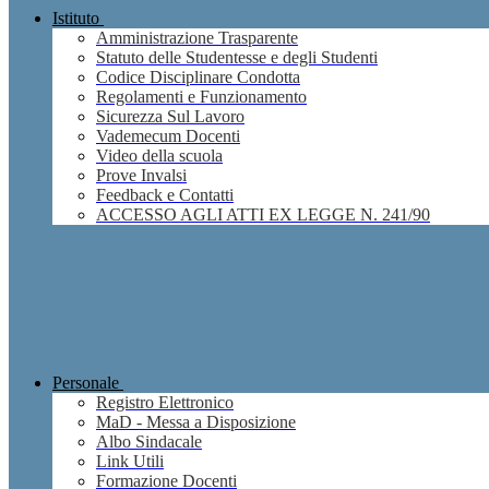
Istituto
Amministrazione Trasparente
Statuto delle Studentesse e degli Studenti
Codice Disciplinare Condotta
Regolamenti e Funzionamento
Sicurezza Sul Lavoro
Vademecum Docenti
Video della scuola
Prove Invalsi
Feedback e Contatti
ACCESSO AGLI ATTI EX LEGGE N. 241/90
Personale
Registro Elettronico
MaD - Messa a Disposizione
Albo Sindacale
Link Utili
Formazione Docenti