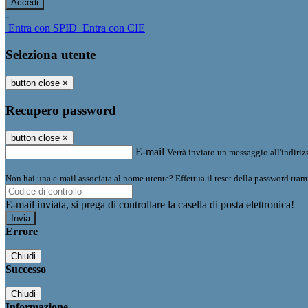
-
Entra con SPID
Entra con CIE
Seleziona utente
button close
×
Recupero password
button close
×
E-mail
Verrà inviato un messaggio all'indirizz
Non hai una e-mail associata al nome utente? Effettua il reset della password tram
E-mail inviata, si prega di controllare la casella di posta elettronica!
Errore
Chiudi
Successo
Chiudi
Informazione