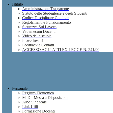
Istituto
Amministrazione Trasparente
Statuto delle Studentesse e degli Studenti
Codice Disciplinare Condotta
Regolamenti e Funzionamento
Sicurezza Sul Lavoro
Vademecum Docenti
Video della scuola
Prove Invalsi
Feedback e Contatti
ACCESSO AGLI ATTI EX LEGGE N. 241/90
Personale
Registro Elettronico
MaD - Messa a Disposizione
Albo Sindacale
Link Utili
Formazione Docenti