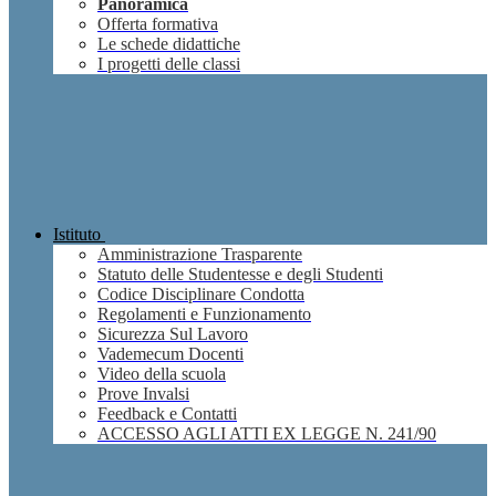
Panoramica
Offerta formativa
Le schede didattiche
I progetti delle classi
Istituto
Amministrazione Trasparente
Statuto delle Studentesse e degli Studenti
Codice Disciplinare Condotta
Regolamenti e Funzionamento
Sicurezza Sul Lavoro
Vademecum Docenti
Video della scuola
Prove Invalsi
Feedback e Contatti
ACCESSO AGLI ATTI EX LEGGE N. 241/90