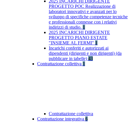
2025 INCARICHI DIRIGENTE
PROGETTO POC Realizzazione di
laboratori innovativi e avanzati per lo
sviluppo di specifiche competenze tecniche
e professionali connesse con i relativi
indirizzi di studio.
1
2025 INCARICHI DIRIGENTE
PROGETTO PIANO ESTATE
"INSIEME AL FERMI"
1
Incarichi conferiti e autorizzati ai
dipendenti (dirigenti e non dirigenti) (da
pubblicare in tabelle)
43
Contrattazione collettiva
1
Contrattazione collettiva
Contrattazione integrativa
6