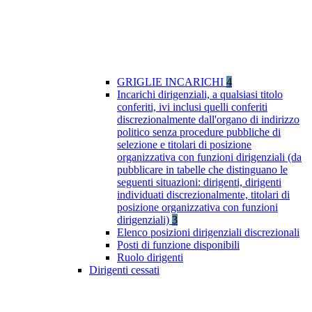
GRIGLIE INCARICHI
4
Incarichi dirigenziali, a qualsiasi titolo
conferiti, ivi inclusi quelli conferiti
discrezionalmente dall'organo di indirizzo
politico senza procedure pubbliche di
selezione e titolari di posizione
organizzativa con funzioni dirigenziali (da
pubblicare in tabelle che distinguano le
seguenti situazioni: dirigenti, dirigenti
individuati discrezionalmente, titolari di
posizione organizzativa con funzioni
dirigenziali)
3
Elenco posizioni dirigenziali discrezionali
Posti di funzione disponibili
Ruolo dirigenti
Dirigenti cessati