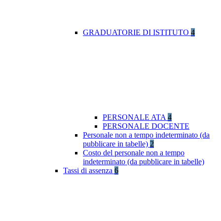
GRADUATORIE DI ISTITUTO
4
PERSONALE ATA
4
PERSONALE DOCENTE
Personale non a tempo indeterminato (da
pubblicare in tabelle)
2
Costo del personale non a tempo
indeterminato (da pubblicare in tabelle)
Tassi di assenza
6