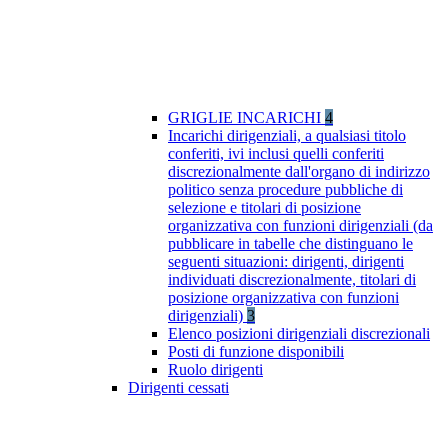
GRIGLIE INCARICHI
4
Incarichi dirigenziali, a qualsiasi titolo
conferiti, ivi inclusi quelli conferiti
discrezionalmente dall'organo di indirizzo
politico senza procedure pubbliche di
selezione e titolari di posizione
organizzativa con funzioni dirigenziali (da
pubblicare in tabelle che distinguano le
seguenti situazioni: dirigenti, dirigenti
individuati discrezionalmente, titolari di
posizione organizzativa con funzioni
dirigenziali)
3
Elenco posizioni dirigenziali discrezionali
Posti di funzione disponibili
Ruolo dirigenti
Dirigenti cessati