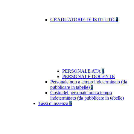
GRADUATORIE DI ISTITUTO
4
PERSONALE ATA
4
PERSONALE DOCENTE
Personale non a tempo indeterminato (da
pubblicare in tabelle)
2
Costo del personale non a tempo
indeterminato (da pubblicare in tabelle)
Tassi di assenza
6