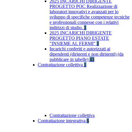
2025 INCARICHI DIRIGENTE
PROGETTO POC Realizzazione di
laboratori innovativi e avanzati per lo
sviluppo di specifiche competenze tecniche
e professionali connesse con i relativi
indirizzi di studio.
1
2025 INCARICHI DIRIGENTE
PROGETTO PIANO ESTATE
"INSIEME AL FERMI"
1
Incarichi conferiti e autorizzati ai
dipendenti (dirigenti e non dirigenti) (da
pubblicare in tabelle)
43
Contrattazione collettiva
1
Contrattazione collettiva
Contrattazione integrativa
6