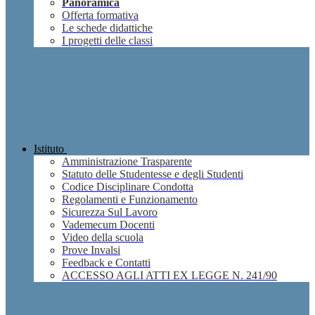
Panoramica
Offerta formativa
Le schede didattiche
I progetti delle classi
Istituto
Amministrazione Trasparente
Statuto delle Studentesse e degli Studenti
Codice Disciplinare Condotta
Regolamenti e Funzionamento
Sicurezza Sul Lavoro
Vademecum Docenti
Video della scuola
Prove Invalsi
Feedback e Contatti
ACCESSO AGLI ATTI EX LEGGE N. 241/90