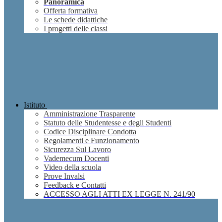
Panoramica
Offerta formativa
Le schede didattiche
I progetti delle classi
Istituto
Amministrazione Trasparente
Statuto delle Studentesse e degli Studenti
Codice Disciplinare Condotta
Regolamenti e Funzionamento
Sicurezza Sul Lavoro
Vademecum Docenti
Video della scuola
Prove Invalsi
Feedback e Contatti
ACCESSO AGLI ATTI EX LEGGE N. 241/90