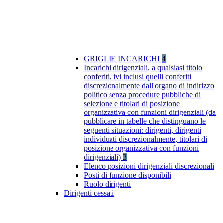
GRIGLIE INCARICHI
4
Incarichi dirigenziali, a qualsiasi titolo
conferiti, ivi inclusi quelli conferiti
discrezionalmente dall'organo di indirizzo
politico senza procedure pubbliche di
selezione e titolari di posizione
organizzativa con funzioni dirigenziali (da
pubblicare in tabelle che distinguano le
seguenti situazioni: dirigenti, dirigenti
individuati discrezionalmente, titolari di
posizione organizzativa con funzioni
dirigenziali)
3
Elenco posizioni dirigenziali discrezionali
Posti di funzione disponibili
Ruolo dirigenti
Dirigenti cessati