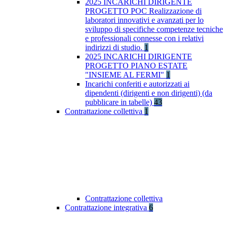
2025 INCARICHI DIRIGENTE
PROGETTO POC Realizzazione di
laboratori innovativi e avanzati per lo
sviluppo di specifiche competenze tecniche
e professionali connesse con i relativi
indirizzi di studio.
1
2025 INCARICHI DIRIGENTE
PROGETTO PIANO ESTATE
"INSIEME AL FERMI"
1
Incarichi conferiti e autorizzati ai
dipendenti (dirigenti e non dirigenti) (da
pubblicare in tabelle)
43
Contrattazione collettiva
1
Contrattazione collettiva
Contrattazione integrativa
6