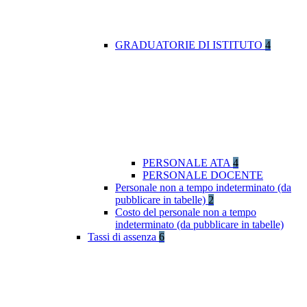
GRADUATORIE DI ISTITUTO
4
PERSONALE ATA
4
PERSONALE DOCENTE
Personale non a tempo indeterminato (da
pubblicare in tabelle)
2
Costo del personale non a tempo
indeterminato (da pubblicare in tabelle)
Tassi di assenza
6