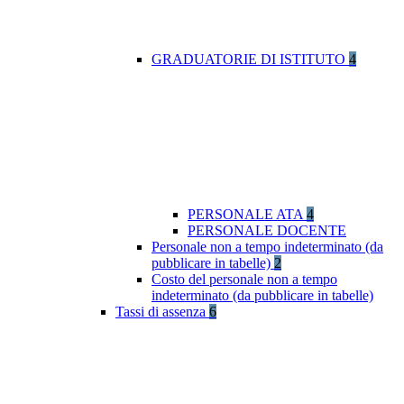
GRADUATORIE DI ISTITUTO
4
PERSONALE ATA
4
PERSONALE DOCENTE
Personale non a tempo indeterminato (da
pubblicare in tabelle)
2
Costo del personale non a tempo
indeterminato (da pubblicare in tabelle)
Tassi di assenza
6