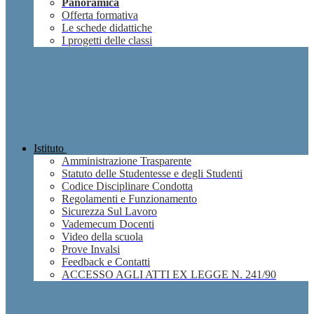
Panoramica
Offerta formativa
Le schede didattiche
I progetti delle classi
Istituto
Amministrazione Trasparente
Statuto delle Studentesse e degli Studenti
Codice Disciplinare Condotta
Regolamenti e Funzionamento
Sicurezza Sul Lavoro
Vademecum Docenti
Video della scuola
Prove Invalsi
Feedback e Contatti
ACCESSO AGLI ATTI EX LEGGE N. 241/90