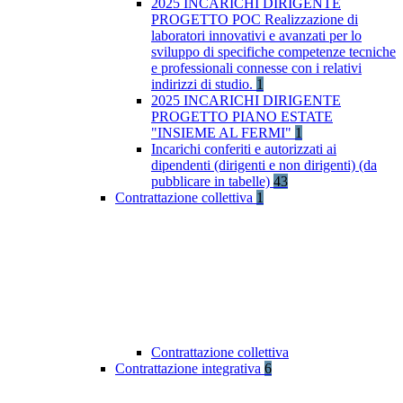
2025 INCARICHI DIRIGENTE
PROGETTO POC Realizzazione di
laboratori innovativi e avanzati per lo
sviluppo di specifiche competenze tecniche
e professionali connesse con i relativi
indirizzi di studio.
1
2025 INCARICHI DIRIGENTE
PROGETTO PIANO ESTATE
"INSIEME AL FERMI"
1
Incarichi conferiti e autorizzati ai
dipendenti (dirigenti e non dirigenti) (da
pubblicare in tabelle)
43
Contrattazione collettiva
1
Contrattazione collettiva
Contrattazione integrativa
6