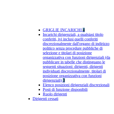
GRIGLIE INCARICHI
4
Incarichi dirigenziali, a qualsiasi titolo
conferiti, ivi inclusi quelli conferiti
discrezionalmente dall'organo di indirizzo
politico senza procedure pubbliche di
selezione e titolari di posizione
organizzativa con funzioni dirigenziali (da
pubblicare in tabelle che distinguano le
seguenti situazioni: dirigenti, dirigenti
individuati discrezionalmente, titolari di
posizione organizzativa con funzioni
dirigenziali)
3
Elenco posizioni dirigenziali discrezionali
Posti di funzione disponibili
Ruolo dirigenti
Dirigenti cessati