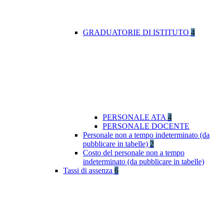
GRADUATORIE DI ISTITUTO
4
PERSONALE ATA
4
PERSONALE DOCENTE
Personale non a tempo indeterminato (da
pubblicare in tabelle)
2
Costo del personale non a tempo
indeterminato (da pubblicare in tabelle)
Tassi di assenza
6