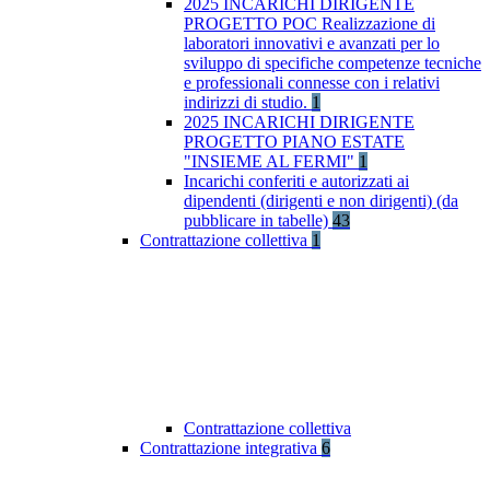
2025 INCARICHI DIRIGENTE
PROGETTO POC Realizzazione di
laboratori innovativi e avanzati per lo
sviluppo di specifiche competenze tecniche
e professionali connesse con i relativi
indirizzi di studio.
1
2025 INCARICHI DIRIGENTE
PROGETTO PIANO ESTATE
"INSIEME AL FERMI"
1
Incarichi conferiti e autorizzati ai
dipendenti (dirigenti e non dirigenti) (da
pubblicare in tabelle)
43
Contrattazione collettiva
1
Contrattazione collettiva
Contrattazione integrativa
6