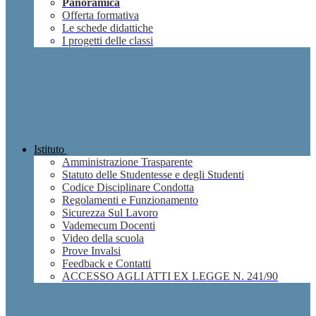
Panoramica
Offerta formativa
Le schede didattiche
I progetti delle classi
Istituto
Amministrazione Trasparente
Statuto delle Studentesse e degli Studenti
Codice Disciplinare Condotta
Regolamenti e Funzionamento
Sicurezza Sul Lavoro
Vademecum Docenti
Video della scuola
Prove Invalsi
Feedback e Contatti
ACCESSO AGLI ATTI EX LEGGE N. 241/90