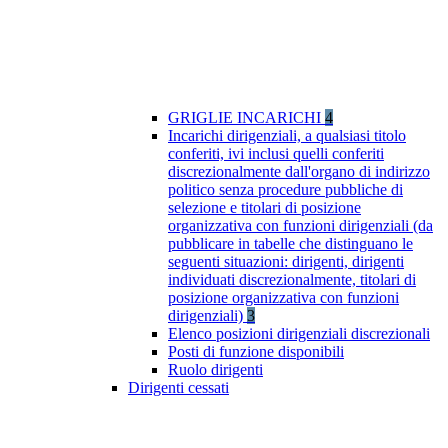
GRIGLIE INCARICHI
4
Incarichi dirigenziali, a qualsiasi titolo
conferiti, ivi inclusi quelli conferiti
discrezionalmente dall'organo di indirizzo
politico senza procedure pubbliche di
selezione e titolari di posizione
organizzativa con funzioni dirigenziali (da
pubblicare in tabelle che distinguano le
seguenti situazioni: dirigenti, dirigenti
individuati discrezionalmente, titolari di
posizione organizzativa con funzioni
dirigenziali)
3
Elenco posizioni dirigenziali discrezionali
Posti di funzione disponibili
Ruolo dirigenti
Dirigenti cessati