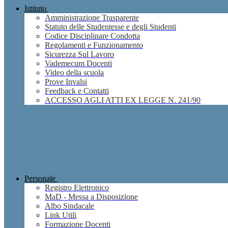
Istituto
Amministrazione Trasparente
Statuto delle Studentesse e degli Studenti
Codice Disciplinare Condotta
Regolamenti e Funzionamento
Sicurezza Sul Lavoro
Vademecum Docenti
Video della scuola
Prove Invalsi
Feedback e Contatti
ACCESSO AGLI ATTI EX LEGGE N. 241/90
Personale
Registro Elettronico
MaD - Messa a Disposizione
Albo Sindacale
Link Utili
Formazione Docenti