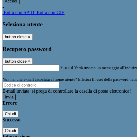
-
Entra con SPID
Entra con CIE
Seleziona utente
button close
×
Recupero password
button close
×
E-mail
Verrà inviato un messaggio all'indirizz
Non hai una e-mail associata al nome utente? Effettua il reset della password tram
E-mail inviata, si prega di controllare la casella di posta elettronica!
Errore
Chiudi
Successo
Chiudi
Informazione