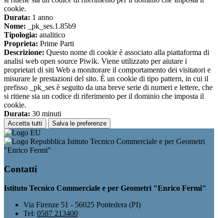
cookie.
Durata:
1 anno
Nome:
_pk_ses.1.85b9
Tipologia:
analitico
Proprieta:
Prime Parti
Descrizione:
Questo nome di cookie è associato alla piattaforma di
analisi web open source Piwik. Viene utilizzato per aiutare i
proprietari di siti Web a monitorare il comportamento dei visitatori e
misurare le prestazioni del sito. È un cookie di tipo pattern, in cui il
prefisso _pk_ses è seguito da una breve serie di numeri e lettere, che
si ritiene sia un codice di riferimento per il dominio che imposta il
cookie.
Durata:
30 minuti
Accetta tutti
Salva le preferenze
Istituto Tecnico Commerciale e per Geometri
"Enrico Fermi"
Contatti
Istituto Tecnico Commerciale e per Geometri "Enrico Fermi"
Via Firenze 51 - 56025 Pontedera (PI)
Tel:
0587 213400