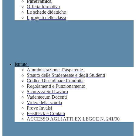
Panoramica
Offerta formativa
Le schede didattiche
I progetti delle classi
Istituto
Amministrazione Trasparente
Statuto delle Studentesse e degli Studenti
Codice Disciplinare Condotta
Regolamenti e Funzionamento
Sicurezza Sul Lavoro
Vademecum Docenti
Video della scuola
Prove Invalsi
Feedback e Contatti
ACCESSO AGLI ATTI EX LEGGE N. 241/90