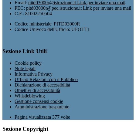
Email:
pitd03000r@istruzione.it
Link per inviare una mail
PEC:
pitd03000r@pec.istruzione.it
Link per inviare una mail
C.F.: 81002250504
Codice ministeriale: PITD03000R
Codice Univoco dell'Ufficio: UFOTT1
Sezione Link Utili
Cookie policy
Note legali
Informativa Privacy
Ufficio Relazioni con il Pubblico
Dichiarazione di accessibilità
Obiettivi di accessibilità
Whistleblowing
Gestione consensi cookie
Amministrazione trasparente
Pagina visualizzata
377
volte
Sezione Copyright