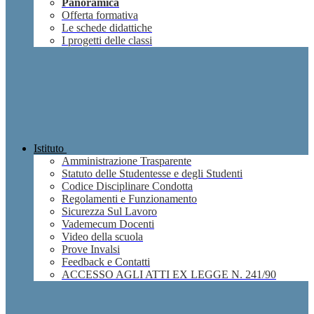
Panoramica
Offerta formativa
Le schede didattiche
I progetti delle classi
Istituto
Amministrazione Trasparente
Statuto delle Studentesse e degli Studenti
Codice Disciplinare Condotta
Regolamenti e Funzionamento
Sicurezza Sul Lavoro
Vademecum Docenti
Video della scuola
Prove Invalsi
Feedback e Contatti
ACCESSO AGLI ATTI EX LEGGE N. 241/90