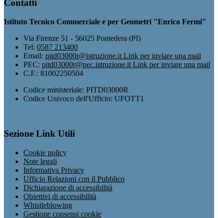
Contatti
Istituto Tecnico Commerciale e per Geometri "Enrico Fermi"
Via Firenze 51 - 56025 Pontedera (PI)
Tel:
0587 213400
Email:
pitd03000r@istruzione.it
Link per inviare una mail
PEC:
pitd03000r@pec.istruzione.it
Link per inviare una mail
C.F.: 81002250504
Codice ministeriale: PITD03000R
Codice Univoco dell'Ufficio: UFOTT1
Sezione Link Utili
Cookie policy
Note legali
Informativa Privacy
Ufficio Relazioni con il Pubblico
Dichiarazione di accessibilità
Obiettivi di accessibilità
Whistleblowing
Gestione consensi cookie