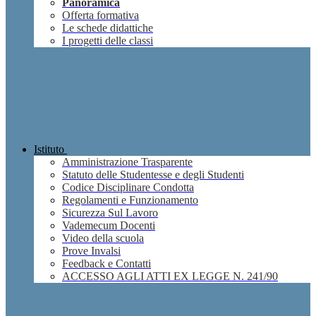
Panoramica
Offerta formativa
Le schede didattiche
I progetti delle classi
Istituto
Amministrazione Trasparente
Statuto delle Studentesse e degli Studenti
Codice Disciplinare Condotta
Regolamenti e Funzionamento
Sicurezza Sul Lavoro
Vademecum Docenti
Video della scuola
Prove Invalsi
Feedback e Contatti
ACCESSO AGLI ATTI EX LEGGE N. 241/90