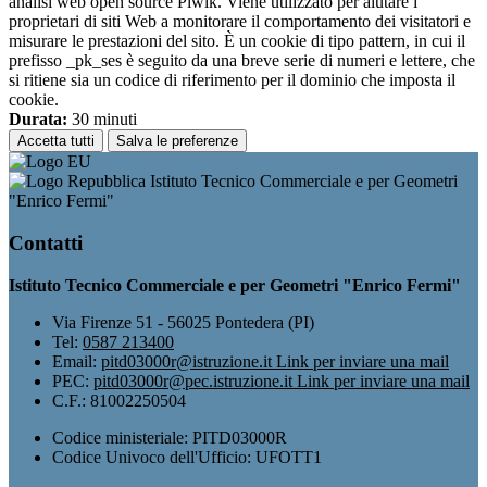
analisi web open source Piwik. Viene utilizzato per aiutare i
proprietari di siti Web a monitorare il comportamento dei visitatori e
misurare le prestazioni del sito. È un cookie di tipo pattern, in cui il
prefisso _pk_ses è seguito da una breve serie di numeri e lettere, che
si ritiene sia un codice di riferimento per il dominio che imposta il
cookie.
Durata:
30 minuti
Accetta tutti
Salva le preferenze
Istituto Tecnico Commerciale e per Geometri
"Enrico Fermi"
Contatti
Istituto Tecnico Commerciale e per Geometri "Enrico Fermi"
Via Firenze 51 - 56025 Pontedera (PI)
Tel:
0587 213400
Email:
pitd03000r@istruzione.it
Link per inviare una mail
PEC:
pitd03000r@pec.istruzione.it
Link per inviare una mail
C.F.: 81002250504
Codice ministeriale: PITD03000R
Codice Univoco dell'Ufficio: UFOTT1