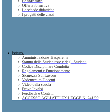
Panoramica
Offerta formativa
Le schede didattiche
I progetti delle classi
Istituto
Amministrazione Trasparente
Statuto delle Studentesse e degli Studenti
Codice Disciplinare Condotta
Regolamenti e Funzionamento
Sicurezza Sul Lavoro
Vademecum Docenti
Video della scuola
Prove Invalsi
Feedback e Contatti
ACCESSO AGLI ATTI EX LEGGE N. 241/90