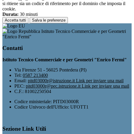
si ritiene sia un codice di riferimento per il dominio che imposta il
cookie.
Durata:
30 minuti
Accetta tutti
Salva le preferenze
Istituto Tecnico Commerciale e per Geometri
"Enrico Fermi"
Contatti
Istituto Tecnico Commerciale e per Geometri "Enrico Fermi"
Via Firenze 51 - 56025 Pontedera (PI)
Tel:
0587 213400
Email:
pitd03000r@istruzione.it
Link per inviare una mail
PEC:
pitd03000r@pec.istruzione.it
Link per inviare una mail
C.F.: 81002250504
Codice ministeriale: PITD03000R
Codice Univoco dell'Ufficio: UFOTT1
Sezione Link Utili