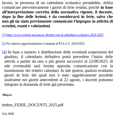
lavoro, in presenza di un calendario scolastico prestabilito, debba
comunicare preventivamente i giorni di ferie residui, poiché
in base
all’interpretazione corretta della normativa vigente, il docente,
dopo la fine delle lezioni, è da considerarsi in ferie, salvo che
non gli sia stato previamente comunicato l’impegno in attività di
scrutini, esami e valutazioni
.
[2]
https://www.regione.toscana.it/-/direttive-per-il-calendario-scolastico-2024-2025
[3]
Per ulteriori approfondimenti si rimanda al PAA A.S. 2024/2025.
[4]
In base a numero e distribuzione delle eventuali sospensioni del
giudizio, il calendario definitivo potrà prevedere l’inizio delle
attività a partire da uno o più giorni successivi al 22/08/2025: di
tale eventualità sarà fornita apposita comunicazione con la
trasmissione dei relativi calendari. In tale ipotesi, qualora residuino
giorni di ferie dei quali non è stato oggettivamente possibile
usufruirne nei giorni antecedenti al 22 agosto, i docenti potranno
integrare la domanda di ferie già presentata.
Allegati
timbro_FERIE_DOCENTI_2025.pdf
File PDF