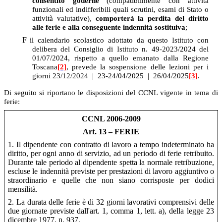
consentito goderne
(compatibilmente con attività
funzionali ed indifferibili quali scrutini, esami di Stato o
attività valutative),
comporterà la perdita del diritto
alle ferie e alla conseguente indennità sostituiva
;
F
il calendario scolastico adottato da questo Istituto con
delibera del Consiglio di Istituto n. 49-2023/2024 del
01/07/2024, rispetto a quello emanato dalla Regione
Toscana
[2]
, prevede la sospensione delle lezioni per i
giorni 23/12/2024
|
23-24/04/2025
|
26/04/2025
[3]
.
Di seguito si riportano le disposizioni del CCNL vigente in tema di
ferie:
CCNL 2006-2009
Art. 13 – FERIE
1. Il dipendente con contratto di lavoro a tempo indeterminato ha
diritto, per ogni anno di servizio, ad un periodo di ferie retribuito.
Durante tale periodo al dipendente spetta la normale retribuzione,
escluse le indennità previste per prestazioni di lavoro aggiuntivo o
straordinario e quelle che non siano corrisposte per dodici
mensilità.
2. La durata delle ferie è di 32 giorni lavorativi comprensivi delle
due giornate previste dall'art. 1, comma 1, lett. a), della legge 23
dicembre 1977, n. 937.