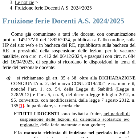
Le notizie
>
Fruizione ferie Docenti A.S. 2024/2025
Fruizione ferie Docenti A.S. 2024/2025
Come già comunicato a tutti i/le docenti con comunicazione
prot. n. 14517/VII del 18/09/2024, pubblicata all’albo on-line, sulla
HP del sito web e in bacheca del RE, ripubblicata sulla bacheca del
RE in prossimità della sospensione delle lezioni per le vacanze
natalizie, con circ. n. 412 del 06/12/2024, e pasquali con circ. n. 684
del 16/04/2025, di seguito si ricordano le disposizioni in tema di
ferie del personale docente:
a)
si richiamano gli art. 35 e 38, oltre alla DICHIARAZIONE
CONGIUNTA n. 2, del nuovo CCNL 2019/2021 e ss. mm. e ii,
nonché l’art. 1, co. 54, della Legge di Stabilità (Legge n.
228/2012) e l’art. 5, co. 8, del decreto-legge 6 luglio 2012, n.
95, convertito, con modificazioni, dalla legge 7 agosto 2012, n.
135
[1]
. In particolare, si ricorda che:
F
TUTTI I DOCENTI
sono invitati a fruire,
nei periodi di
sospensione delle lezioni da calendario scolastico e/o
regionale
, delle ferie maturate e non godute;
F
la mancata richiesta di fruizione nel periodo in cui è