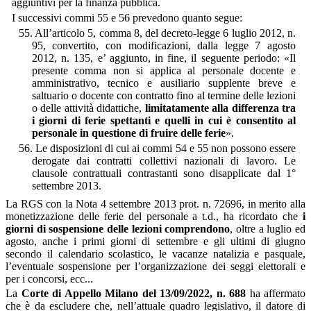
aggiuntivi per la finanza pubblica.
I successivi commi 55 e 56 prevedono quanto segue:
55.
All’articolo 5, comma 8, del decreto-legge 6 luglio 2012, n.
95, convertito, con modificazioni, dalla legge 7 agosto
2012, n. 135, e’ aggiunto, in fine, il seguente periodo: «Il
presente comma non si applica al personale docente e
amministrativo, tecnico e ausiliario supplente breve e
saltuario o docente con contratto fino al termine delle lezioni
o delle attività didattiche,
limitatamente alla differenza tra
i giorni di ferie spettanti e quelli in cui è consentito al
personale in questione di fruire delle ferie
».
56.
Le disposizioni di cui ai commi 54 e 55 non possono essere
derogate dai contratti collettivi nazionali di lavoro. Le
clausole contrattuali contrastanti sono disapplicate dal 1°
settembre 2013.
La RGS con la Nota 4 settembre 2013 prot. n. 72696, in merito alla
monetizzazione delle ferie del personale a t.d., ha ricordato che
i
giorni di sospensione delle lezioni comprendono
, oltre a luglio ed
agosto, anche i primi giorni di settembre e gli ultimi di giugno
secondo il calendario scolastico, le vacanze natalizia e pasquale,
l’eventuale sospensione per l’organizzazione dei seggi elettorali e
per i concorsi, ecc...
La
Corte di Appello Milano del 13/09/2022, n. 688
ha affermato
che è da escludere che, nell’attuale quadro legislativo, il datore di