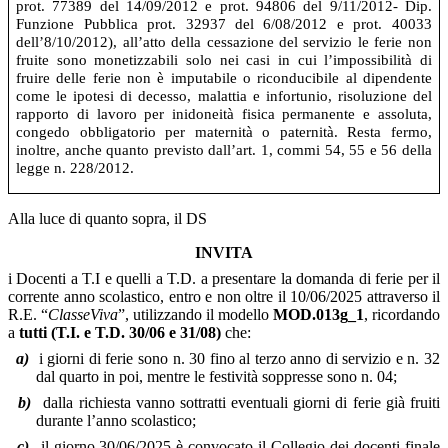
prot. 77389 del 14/09/2012 e prot. 94806 del 9/11/2012- Dip.
Funzione Pubblica prot. 32937 del 6/08/2012 e prot. 40033
dell’8/10/2012), all’atto della cessazione del servizio le ferie non
fruite sono monetizzabili solo nei casi in cui l’impossibilità di
fruire delle ferie non è imputabile o riconducibile al dipendente
come le ipotesi di decesso, malattia e infortunio, risoluzione del
rapporto di lavoro per inidoneità fisica permanente e assoluta,
congedo obbligatorio per maternità o paternità. Resta fermo,
inoltre, anche quanto previsto dall’art. 1, commi 54, 55 e 56 della
legge n. 228/2012.
Alla luce di quanto sopra, il DS
INVITA
i Docenti a T.I e quelli a T.D. a presentare la domanda di ferie per il
corrente anno scolastico, entro e non oltre il 10/06/2025 attraverso il
R.E. “
ClasseViva
”, utilizzando il modello
MOD.013g_1
, ricordando
a
tutti (T.I. e T.D. 30/06 e 31/08)
che:
a)
i giorni di ferie sono n. 30 fino al terzo anno di servizio e n. 32
dal quarto in poi, mentre le festività soppresse sono n. 04;
b)
dalla richiesta vanno sottratti eventuali giorni di ferie già fruiti
durante l’anno scolastico;
c)
il giorno 30/06/2025 è convocato il Collegio dei docenti finale