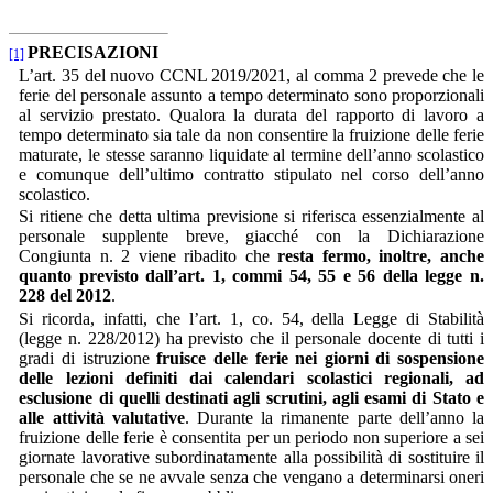
PRECISAZIONI
[1]
L’art. 35 del nuovo CCNL 2019/2021, al comma 2 prevede che le
ferie del personale assunto a tempo determinato sono proporzionali
al servizio prestato. Qualora la durata del rapporto di lavoro a
tempo determinato sia tale da non consentire la fruizione delle ferie
maturate, le stesse saranno liquidate al termine dell’anno scolastico
e comunque dell’ultimo contratto stipulato nel corso dell’anno
scolastico.
Si ritiene che detta ultima previsione si riferisca essenzialmente al
personale supplente breve, giacché con la Dichiarazione
Congiunta n. 2 viene ribadito che
resta fermo, inoltre, anche
quanto previsto dall’art. 1, commi 54, 55 e 56 della legge n.
228 del 2012
.
Si ricorda, infatti, che l’art. 1, co. 54, della Legge di Stabilità
(legge n. 228/2012) ha previsto che il personale docente di tutti i
gradi di istruzione
fruisce delle ferie nei giorni di sospensione
delle lezioni definiti dai calendari scolastici regionali, ad
esclusione di quelli destinati agli scrutini, agli esami di Stato e
alle attività valutative
. Durante la rimanente parte dell’anno la
fruizione delle ferie è consentita per un periodo non superiore a sei
giornate lavorative subordinatamente alla possibilità di sostituire il
personale che se ne avvale senza che vengano a determinarsi oneri