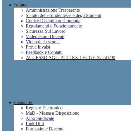
Istituto
Amministrazione Trasparente
Statuto delle Studentesse e degli Studenti
Codice Disciplinare Condotta
Regolamenti e Funzionamento
Sicurezza Sul Lavoro
Vademecum Docenti
Video della scuola
Prove Invalsi
Feedback e Contatti
ACCESSO AGLI ATTI EX LEGGE N. 241/90
Personale
Registro Elettronico
MaD - Messa a Disposizione
Albo Sindacale
Link Utili
Formazione Docenti