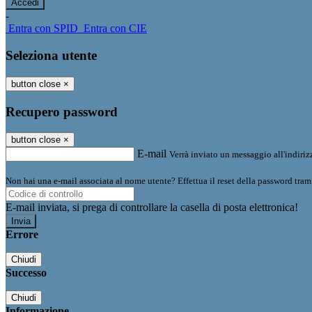
-
Entra con SPID
Entra con CIE
Seleziona utente
button close
×
Recupero password
button close
×
E-mail
Verrà inviato un messaggio all'indirizz
Non hai una e-mail associata al nome utente? Effettua il reset della password tram
E-mail inviata, si prega di controllare la casella di posta elettronica!
Errore
Chiudi
Successo
Chiudi
Informazione