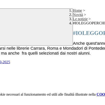
Home
>
Novità
>
Le notizie
>
#IOLEGGOPERCH
#IOLEGGO
Anche quest'anno 
si nelle librerie Carrara, Roma e Mondadori di Pontedera
ie, ma anche fra quelli selezionati dai nostri alunni.
9-2025
kie necessari al funzionamento ed utili alle finalità illustrate nella
COO