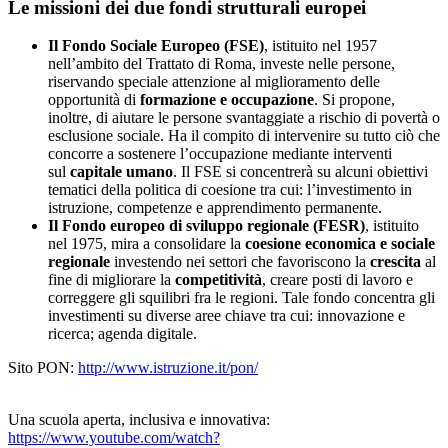
Le missioni dei due fondi strutturali europei
Il Fondo Sociale Europeo (FSE)
, istituito nel 1957
nell’ambito del Trattato di Roma, investe nelle persone,
riservando speciale attenzione al miglioramento delle
opportunità di
formazione e occupazione
. Si propone,
inoltre, di aiutare le persone svantaggiate a rischio di povertà o
esclusione sociale. Ha il compito di intervenire su tutto ciò che
concorre a sostenere l’occupazione mediante interventi
sul
capitale umano
. Il FSE si concentrerà su alcuni obiettivi
tematici della politica di coesione tra cui: l’investimento in
istruzione, competenze e apprendimento permanente.
Il Fondo europeo di sviluppo regionale (FESR)
, istituito
nel 1975, mira a consolidare la
coesione economica e sociale
regionale
investendo nei settori che favoriscono la
crescita
al
fine di migliorare la
competitività
, creare posti di lavoro e
correggere gli squilibri fra le regioni. Tale fondo concentra gli
investimenti su diverse aree chiave tra cui: innovazione e
ricerca; agenda digitale.
Sito PON:
http://www.istruzione.it/pon/
Una scuola aperta, inclusiva e innovativa:
https://www.youtube.com/watch?