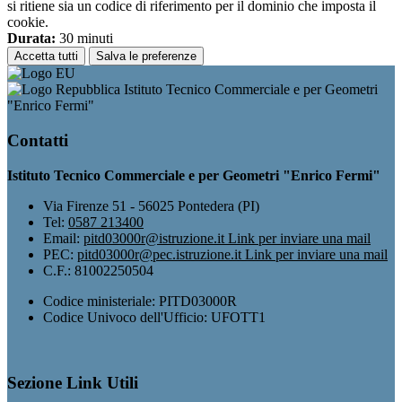
si ritiene sia un codice di riferimento per il dominio che imposta il
cookie.
Durata:
30 minuti
Accetta tutti
Salva le preferenze
Istituto Tecnico Commerciale e per Geometri
"Enrico Fermi"
Contatti
Istituto Tecnico Commerciale e per Geometri "Enrico Fermi"
Via Firenze 51 - 56025 Pontedera (PI)
Tel:
0587 213400
Email:
pitd03000r@istruzione.it
Link per inviare una mail
PEC:
pitd03000r@pec.istruzione.it
Link per inviare una mail
C.F.: 81002250504
Codice ministeriale: PITD03000R
Codice Univoco dell'Ufficio: UFOTT1
Sezione Link Utili