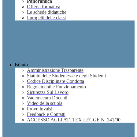
Panoramica
Offerta formativa
Le schede didattiche
I progetti delle classi
Istituto
Amministrazione Trasparente
Statuto delle Studentesse e degli Studenti
Codice Disciplinare Condotta
Regolamenti e Funzionamento
Sicurezza Sul Lavoro
Vademecum Docenti
Video della scuola
Prove Invalsi
Feedback e Contatti
ACCESSO AGLI ATTI EX LEGGE N. 241/90