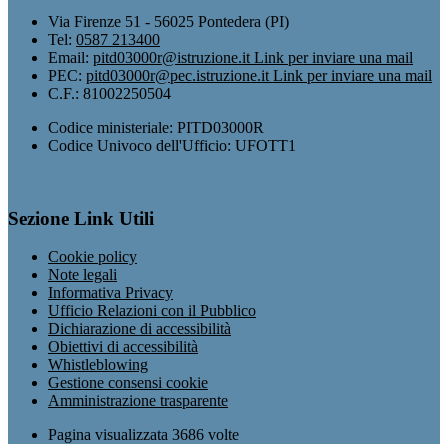
Via Firenze 51 - 56025 Pontedera (PI)
Tel:
0587 213400
Email:
pitd03000r@istruzione.it
Link per inviare una mail
PEC:
pitd03000r@pec.istruzione.it
Link per inviare una mail
C.F.: 81002250504
Codice ministeriale: PITD03000R
Codice Univoco dell'Ufficio: UFOTT1
Sezione Link Utili
Cookie policy
Note legali
Informativa Privacy
Ufficio Relazioni con il Pubblico
Dichiarazione di accessibilità
Obiettivi di accessibilità
Whistleblowing
Gestione consensi cookie
Amministrazione trasparente
Pagina visualizzata
3686
volte