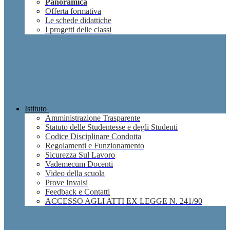
Panoramica
Offerta formativa
Le schede didattiche
I progetti delle classi
Istituto
Amministrazione Trasparente
Statuto delle Studentesse e degli Studenti
Codice Disciplinare Condotta
Regolamenti e Funzionamento
Sicurezza Sul Lavoro
Vademecum Docenti
Video della scuola
Prove Invalsi
Feedback e Contatti
ACCESSO AGLI ATTI EX LEGGE N. 241/90