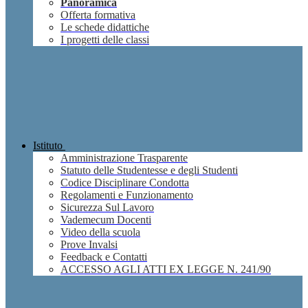
Panoramica
Offerta formativa
Le schede didattiche
I progetti delle classi
Istituto
Amministrazione Trasparente
Statuto delle Studentesse e degli Studenti
Codice Disciplinare Condotta
Regolamenti e Funzionamento
Sicurezza Sul Lavoro
Vademecum Docenti
Video della scuola
Prove Invalsi
Feedback e Contatti
ACCESSO AGLI ATTI EX LEGGE N. 241/90