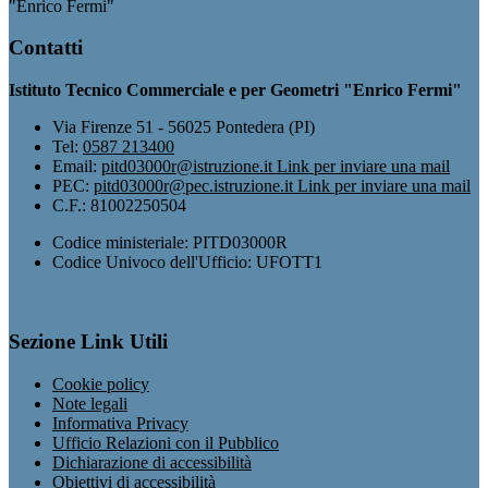
"Enrico Fermi"
Contatti
Istituto Tecnico Commerciale e per Geometri "Enrico Fermi"
Via Firenze 51 - 56025 Pontedera (PI)
Tel:
0587 213400
Email:
pitd03000r@istruzione.it
Link per inviare una mail
PEC:
pitd03000r@pec.istruzione.it
Link per inviare una mail
C.F.: 81002250504
Codice ministeriale: PITD03000R
Codice Univoco dell'Ufficio: UFOTT1
Sezione Link Utili
Cookie policy
Note legali
Informativa Privacy
Ufficio Relazioni con il Pubblico
Dichiarazione di accessibilità
Obiettivi di accessibilità