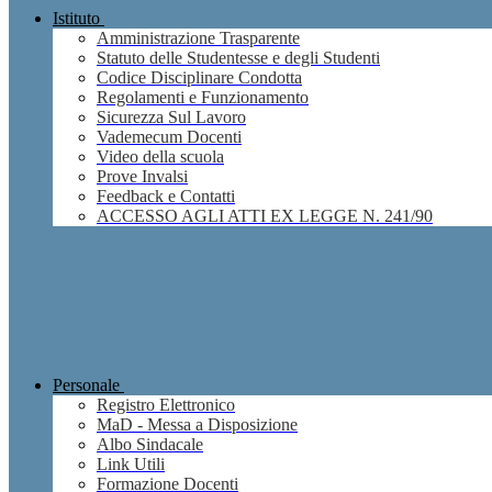
Istituto
Amministrazione Trasparente
Statuto delle Studentesse e degli Studenti
Codice Disciplinare Condotta
Regolamenti e Funzionamento
Sicurezza Sul Lavoro
Vademecum Docenti
Video della scuola
Prove Invalsi
Feedback e Contatti
ACCESSO AGLI ATTI EX LEGGE N. 241/90
Personale
Registro Elettronico
MaD - Messa a Disposizione
Albo Sindacale
Link Utili
Formazione Docenti