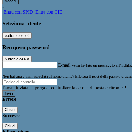
-
Entra con SPID
Entra con CIE
Seleziona utente
button close
×
Recupero password
button close
×
E-mail
Verrà inviato un messaggio all'indirizz
Non hai una e-mail associata al nome utente? Effettua il reset della password tram
E-mail inviata, si prega di controllare la casella di posta elettronica!
Errore
Chiudi
Successo
Chiudi
Informazione