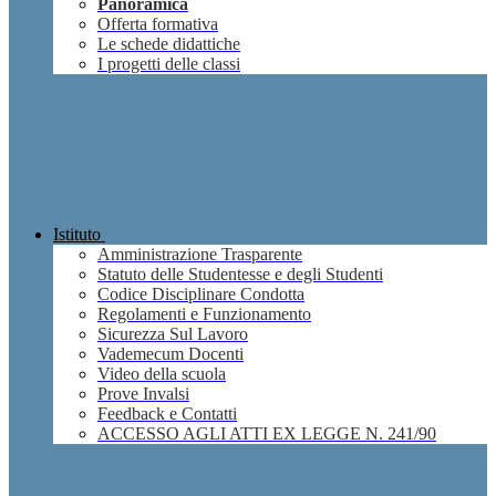
Panoramica
Offerta formativa
Le schede didattiche
I progetti delle classi
Istituto
Amministrazione Trasparente
Statuto delle Studentesse e degli Studenti
Codice Disciplinare Condotta
Regolamenti e Funzionamento
Sicurezza Sul Lavoro
Vademecum Docenti
Video della scuola
Prove Invalsi
Feedback e Contatti
ACCESSO AGLI ATTI EX LEGGE N. 241/90