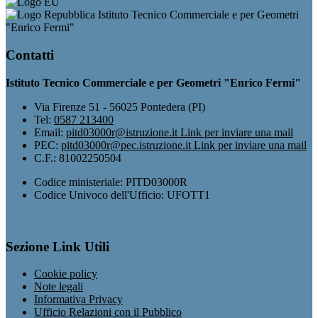
Istituto Tecnico Commerciale e per Geometri
"Enrico Fermi"
Contatti
Istituto Tecnico Commerciale e per Geometri "Enrico Fermi"
Via Firenze 51 - 56025 Pontedera (PI)
Tel:
0587 213400
Email:
pitd03000r@istruzione.it
Link per inviare una mail
PEC:
pitd03000r@pec.istruzione.it
Link per inviare una mail
C.F.: 81002250504
Codice ministeriale: PITD03000R
Codice Univoco dell'Ufficio: UFOTT1
Sezione Link Utili
Cookie policy
Note legali
Informativa Privacy
Ufficio Relazioni con il Pubblico