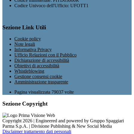
Codice ministeriale: PITD03000R
Codice Univoco dell'Ufficio: UFOTT1
Sezione Link Utili
Cookie policy
Note legali
Informativa Privacy
Ufficio Relazioni con il Pubblico
Dichiarazione di accessibilità
Obiettivi di accessibilità
Whistleblowing
Gestione consensi cookie
Amministrazione trasparente
Pagina visualizzata
79037
volte
Sezione Copyright
Copyright 2026 | Engineered and powered by Gruppo Spaggiari
Parma S.p.A. | Divisione Publishing & New Social Media
Disclaimer trattamento dati personali