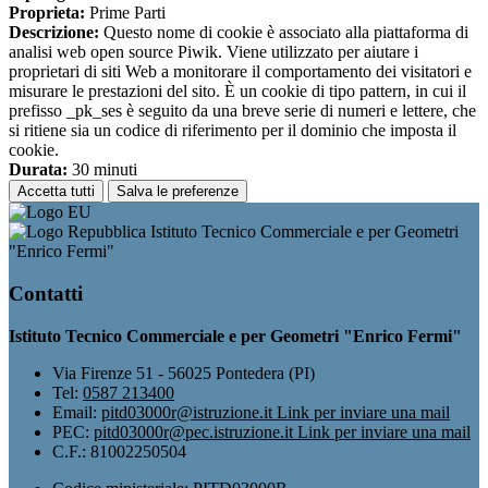
Proprieta:
Prime Parti
Descrizione:
Questo nome di cookie è associato alla piattaforma di
analisi web open source Piwik. Viene utilizzato per aiutare i
proprietari di siti Web a monitorare il comportamento dei visitatori e
misurare le prestazioni del sito. È un cookie di tipo pattern, in cui il
prefisso _pk_ses è seguito da una breve serie di numeri e lettere, che
si ritiene sia un codice di riferimento per il dominio che imposta il
cookie.
Durata:
30 minuti
Accetta tutti
Salva le preferenze
Istituto Tecnico Commerciale e per Geometri
"Enrico Fermi"
Contatti
Istituto Tecnico Commerciale e per Geometri "Enrico Fermi"
Via Firenze 51 - 56025 Pontedera (PI)
Tel:
0587 213400
Email:
pitd03000r@istruzione.it
Link per inviare una mail
PEC:
pitd03000r@pec.istruzione.it
Link per inviare una mail
C.F.: 81002250504