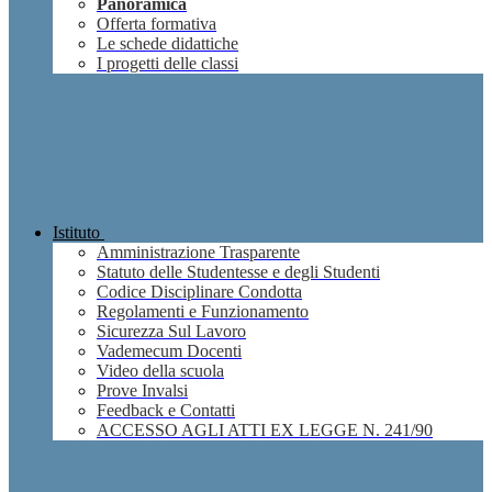
Panoramica
Offerta formativa
Le schede didattiche
I progetti delle classi
Istituto
Amministrazione Trasparente
Statuto delle Studentesse e degli Studenti
Codice Disciplinare Condotta
Regolamenti e Funzionamento
Sicurezza Sul Lavoro
Vademecum Docenti
Video della scuola
Prove Invalsi
Feedback e Contatti
ACCESSO AGLI ATTI EX LEGGE N. 241/90