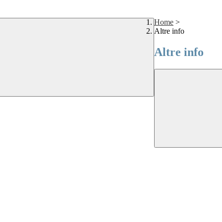
Home
>
Altre info
Altre info