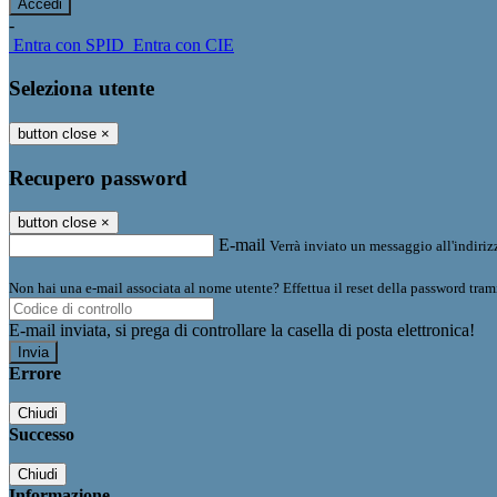
-
Entra con SPID
Entra con CIE
Seleziona utente
button close
×
Recupero password
button close
×
E-mail
Verrà inviato un messaggio all'indirizz
Non hai una e-mail associata al nome utente? Effettua il reset della password tram
E-mail inviata, si prega di controllare la casella di posta elettronica!
Errore
Chiudi
Successo
Chiudi
Informazione