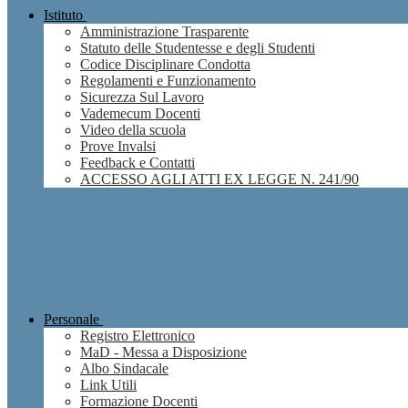
Istituto
Amministrazione Trasparente
Statuto delle Studentesse e degli Studenti
Codice Disciplinare Condotta
Regolamenti e Funzionamento
Sicurezza Sul Lavoro
Vademecum Docenti
Video della scuola
Prove Invalsi
Feedback e Contatti
ACCESSO AGLI ATTI EX LEGGE N. 241/90
Personale
Registro Elettronico
MaD - Messa a Disposizione
Albo Sindacale
Link Utili
Formazione Docenti